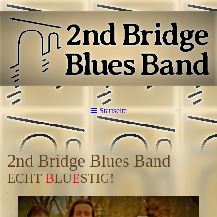
Startseite
2nd Bridge Blues Band
ECHT
B
LU
E
STIG!