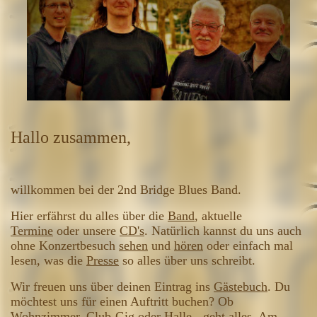
Hallo zusammen,
willkommen bei der 2nd Bridge Blues Band.
Hier erfährst du alles über die
Band
, aktuelle
Termine
oder unsere
CD's
. Natürlich kannst du uns auch
ohne Konzertbesuch
sehen
und
hören
oder einfach mal
lesen, was die
Presse
so alles über uns schreibt.
Wir freuen uns über deinen Eintrag ins
Gästebuch
. Du
möchtest uns für einen Auftritt buchen? Ob
Wohnzimmer, Club-Gig oder Halle - geht alles. Am